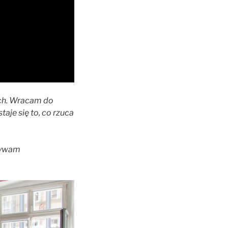
ach. Wracam do
taje się to, co rzuca
zmywam