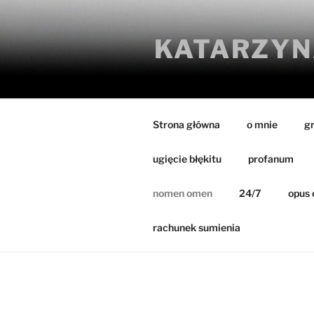
Przejdź
do
KATARZYN
treści
Strona główna
o mnie
g
ugięcie błękitu
profanum
nomen omen
24/7
opus 
rachunek sumienia