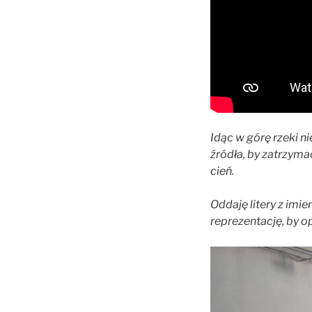
Idąc w górę rzeki n
źródła, by zatrzymać
cień.
Oddaję litery z im
reprezentację, by o