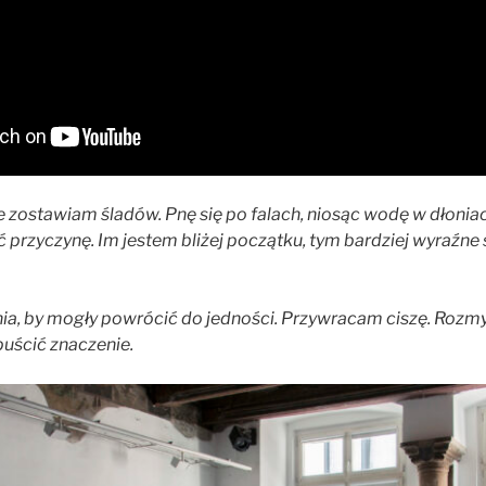
ie zostawiam śladów. Pnę się po falach, niosąc wodę w dłoni
 przyczynę. Im jestem bliżej początku, tym bardziej wyraźne s
ienia, by mogły powrócić do jedności. Przywracam ciszę. Ro
puścić znaczenie.