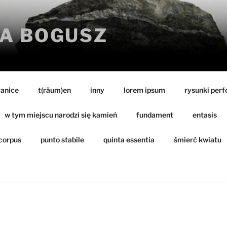
A BOGUSZ
ranice
t(räum)en
inny
lorem ipsum
rysunki per
w tym miejscu narodzi się kamień
fundament
entasis
corpus
punto stabile
quinta essentia
śmierć kwiatu