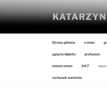
Przejdź
do
KATARZYN
treści
Strona główna
o mnie
g
ugięcie błękitu
profanum
nomen omen
24/7
opus 
rachunek sumienia