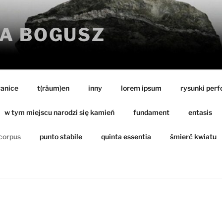
A BOGUSZ
ranice
t(räum)en
inny
lorem ipsum
rysunki per
w tym miejscu narodzi się kamień
fundament
entasis
corpus
punto stabile
quinta essentia
śmierć kwiatu