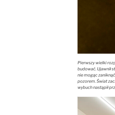
Pierwszy wielki roz
budować. Ujawnił str
nie mogąc zaniknąć.
pozorem. Świat zacz
wybuch nastąpił pr