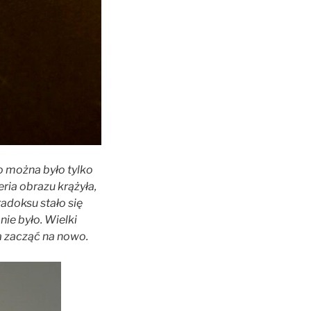
no można było tylko
eria obrazu krążyła,
radoksu stało się
ie było. Wielki
a zacząć na nowo.