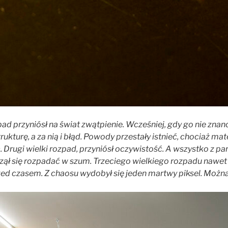
pad przyniósł na świat zwątpienie. Wcześniej, gdy go nie zna
ukturę, a za nią i błąd. Powody przestały istnieć, chociaż mat
 Drugi wielki rozpad, przyniósł oczywistość. A wszystko z pa
ął się rozpadać w szum. Trzeciego wielkiego rozpadu nawet n
zed czasem.
Z chaosu wydobył się jeden martwy piksel. Możn